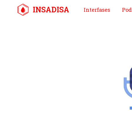
Saltar
INSADISA
Interfases
Pod
al
contenido