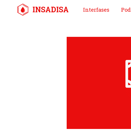
Saltar
INSADISA
Interfases
Pod
al
contenido