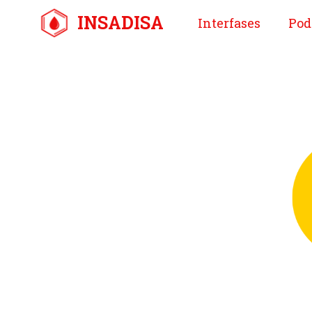
Saltar
INSADISA
Interfases
Pod
al
contenido